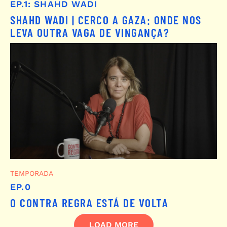
EP.1: SHAHD WADI
SHAHD WADI | CERCO A GAZA: ONDE NOS
LEVA OUTRA VAGA DE VINGANÇA?
TEMPORADA
EP.0
O CONTRA REGRA ESTÁ DE VOLTA
LOAD MORE