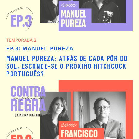
TEMPORADA 2
EP.3: MANUEL PUREZA
MANUEL PUREZA: ATRÁS DE CADA PÔR DO
SOL, ESCONDE-SE O PRÓXIMO HITCHCOCK
PORTUGUÊS?