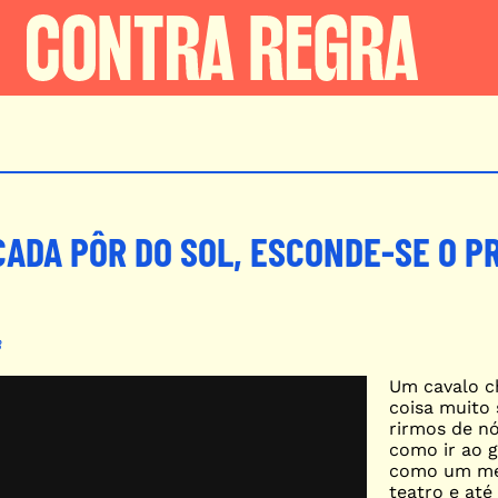
CADA PÔR DO SOL, ESCONDE-SE O P
3
Um cavalo c
coisa muito 
rirmos de nó
como ir ao g
como um méd
teatro e até