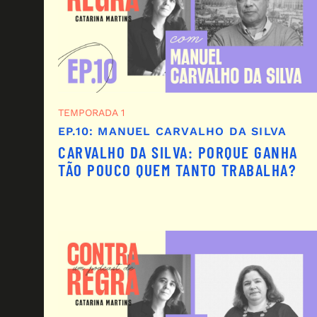
TEMPORADA 1
EP.10: MANUEL CARVALHO DA SILVA
CARVALHO DA SILVA: PORQUE GANHA
TÃO POUCO QUEM TANTO TRABALHA?