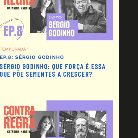
TEMPORADA 1
EP.8: SÉRGIO GODINHO
SÉRGIO GODINHO: QUE FORÇA É ESSA
QUE PÕE SEMENTES A CRESCER?