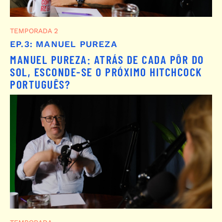
TEMPORADA 2
EP.3: MANUEL PUREZA
MANUEL PUREZA: ATRÁS DE CADA PÔR DO
SOL, ESCONDE-SE O PRÓXIMO HITCHCOCK
PORTUGUÊS?