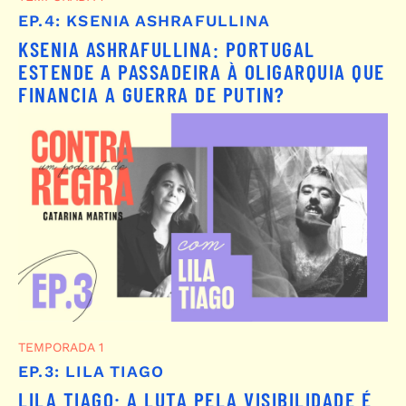
EP.4: KSENIA ASHRAFULLINA
KSENIA ASHRAFULLINA: PORTUGAL
ESTENDE A PASSADEIRA À OLIGARQUIA QUE
FINANCIA A GUERRA DE PUTIN?
TEMPORADA 1
EP.3: LILA TIAGO
LILA TIAGO: A LUTA PELA VISIBILIDADE É